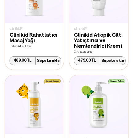
Clinikid Rahatlatıcı
Clinikid Atopik Cilt
Masaj Yağı
Yatıştırıcı ve
Nemlendirici Kremi
Rahatlatıcı Etki
Cilt Yatıştırıcı
Normal
Normal
489.00TL
479.00TL
Sepete ekle
Sepete ekle
fiyat
fiyat