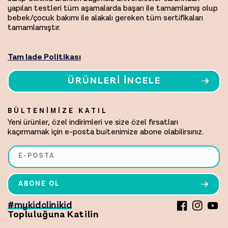
yapılan testleri tüm aşamalarda başarı ile tamamlamış olup
bebek/çocuk bakımı ile alakalı gereken tüm sertifikaları
tamamlamıştır.
Tam Iade Politikası
ÜRÜNLERI İNCELE
BÜLTENİMİZE KATIL
Yeni ürünler, özel indirimleri ve size özel fırsatları
kaçırmamak için e-posta buitenimize abone olabilirsınız.
E-POSTA
ABONE OL
#mykidclinikid
Facebook
Instagr
YouT
Topluluğuna Katilin