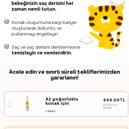
bebeğinizin saç derisini her
zaman nemli tutun.
Konak oluşumuna karşı bariyer
oluşturarak döküntü ve
pullanmayı engelleyin.
Saç ve saç derisini derinlemesine
temizleyin ve nemlendirin.
Acele edin ve sınırlı süreli tekliflerimizden
yararlanın!
Az yoğunluklu
449.00TL
Varyasyon
konak için
ücretsiz
tükendi
kargo
1 Adet
veya
kullanılamıyor