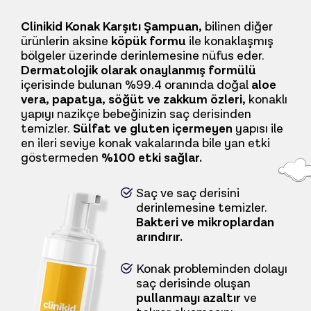
Clinikid Konak Karşıtı Şampuan,
bilinen diğer
ürünlerin aksine
köpük formu
ile konaklaşmış
bölgeler üzerinde derinlemesine nüfus eder.
Dermatolojik olarak onaylanmış formülü
içerisinde bulunan %99.4 oranında doğal
aloe
vera, papatya, söğüt ve zakkum özleri,
konaklı
yapıyı nazikçe bebeğinizin saç derisinden
temizler.
Sülfat ve gluten içermeyen
yapısı ile
en ileri seviye konak vakalarında bile yan etki
göstermeden
%100 etki sağlar.
Saç ve saç derisini
derinlemesine temizler.
Bakteri ve mikroplardan
arındırır.
Konak probleminden dolayı
saç derisinde oluşan
pullanmayı azaltır
ve