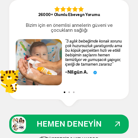
26000+ Olumlu Ebeveyn Yorumu
Bizim için en önemlisi annelerin güveni ve
çocukların sağlığı
roblemini
"3 aylık bebeğimde konak sorunu
tek
çok huzursuzluk yaratıyordu ama
mizliyo
bu köpük gerçekten hızlı ve etkili
sindeki
bebişimin saçlarını hemen
ahatlatan
temizliyor ve yumuşacık yapıyor,
içeriği de tamamen zararsız"
-Nilgün A.
"
HEMEN DENEYİN