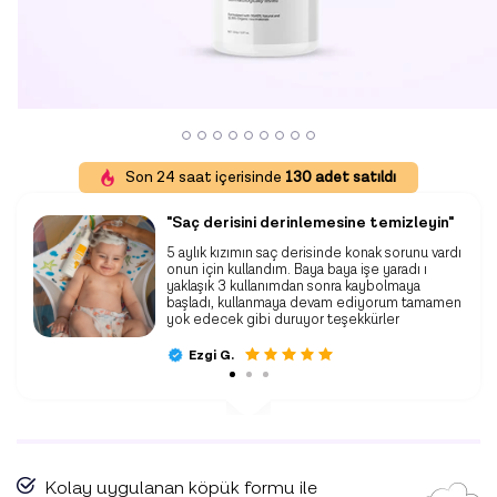
Son 24 saat içerisinde
130 adet satıldı
"Saç derisini derinlemesine temizleyin"
onak
5 aylık kızımın saç derisinde konak sorunu vardı
onun için kullandım. Baya baya işe yaradı ı
ı
yaklaşık 3 kullanımdan sonra kaybolmaya
başladı, kullanmaya devam ediyorum tamamen
yok edecek gibi duruyor teşekkürler
Ezgi G.
Kolay uygulanan köpük formu ile