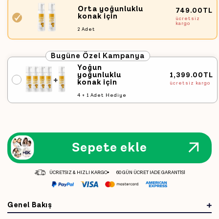
Orta yoğunluklu
749.00TL
Varyasyon
konak için
ücretsiz
tükendi
kargo
2 Adet
veya
kullanılamıyor
Bugüne Özel Kampanya
Yoğun
yoğunluklu
1,399.00TL
Varyasyon
konak için
ücretsiz kargo
tükendi
4 + 1 Adet Hediye
veya
kullanılamıyor
Sepete ekle
ÜCRETSIZ & HIZLI KARGO
60 GÜN ÜCRET IADE GARANTİSİ
Genel Bakış