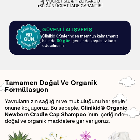
ÜCRETSİZ & HIZLI KARGO
60 GÜN ÜCRET İADE GARANTİSİ
GÜVENLİ ALIŞVERİŞ
Clinikid ürünlerinden memnun kalmamanız
halinde
60 gün
içerisinde koşulsuz iade
edebilirsiniz.
Tamamen Doğal Ve Organik
Formülasyon
Yavrularınızın sağlığını ve mutluluğunu her şeyin
önüne koyuyoruz. Bu sebeple,
Clinikid© Organic
Newborn Cradle Cap Shampoo
'nun içeriğinde
doğal ve organik maddelere yer veriyoruz.