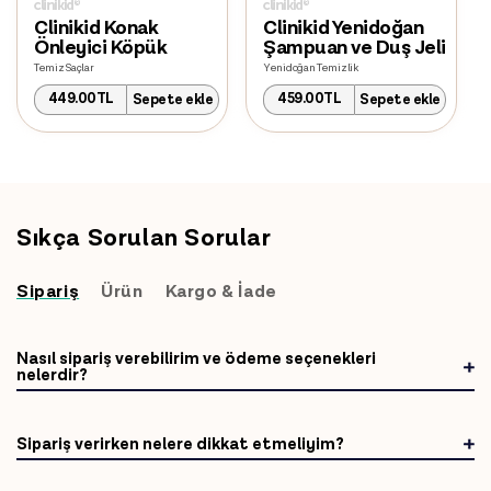
Clinikid Konak
Clinikid Yenidoğan
Önleyici Köpük
Şampuan ve Duş Jeli
Temiz Saçlar
Yenidoğan Temizlik
Normal
Normal
449.00TL
459.00TL
Sepete ekle
Sepete ekle
fiyat
fiyat
Sıkça Sorulan Sorular
Sipariş
Ürün
Kargo & İade
Nasıl sipariş verebilirim ve ödeme seçenekleri
nelerdir?
Sipariş verirken nelere dikkat etmeliyim?